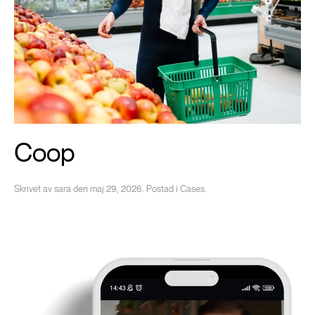
Coop
Skrivet av
sara
den
maj 29, 2026
. Postad i
Cases
.