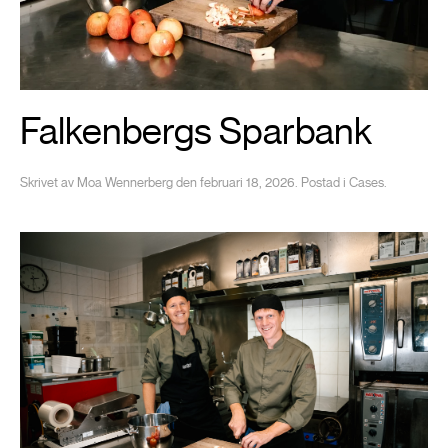
Falkenbergs Sparbank
Skrivet av
Moa Wennerberg
den
februari 18, 2026
. Postad i
Cases
.