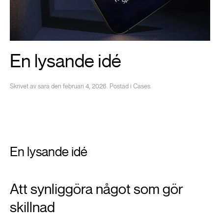
En lysande idé
Skrivet av
sara
den
februari 4, 2026
. Postad i
Cases
.
En lysande idé
Att synliggöra något som gör
skillnad