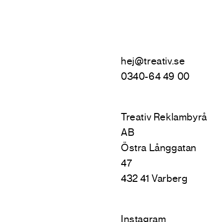
hej@treativ.se
0340-64 49 00
Treativ Reklambyrå
AB
Östra Långgatan
47
432 41 Varberg
Instagram